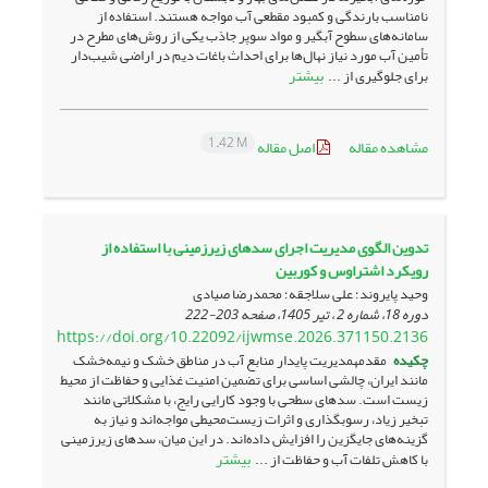
نامناسب بارندگی و کمبود مقطعی آب مواجه‌‌ هستند. استفاده از
سامانه‌های سطوح آبگیر و مواد سوپر جاذب یکی از روش‌های مطرح در
تأمین آب مورد نیاز نهال‌ها برای احداث باغات دیم در اراضی شیب‌دار
بیشتر
برای جلوگیری از ...
1.42 M
مشاهده مقاله
اصل مقاله
تدوین الگوی مدیریت اجرای سدهای زیرزمینی با استفاده از
رویکرد اشتراوس و کوربین
وحید پایروند؛ علی سلاجقه؛ محمدرضا صیادی
دوره 18، شماره 2 ، تیر 1405، صفحه
203-222
https://doi.org/10.22092/ijwmse.2026.371150.2136
چکیده
مقدمهمدیریت پایدار منابع آب در مناطق خشک و نیمه‌خشک
مانند ایران، چالشی اساسی برای تضمین امنیت غذایی و حفاظت از محیط
زیست است. سدهای سطحی با وجود کارایی رایج، با مشکلاتی مانند
تبخیر زیاد، رسوبگذاری و اثرات زیست‌محیطی مواجه‌اند و نیاز به
گزینه‌های جایگزین را افزایش داده‌اند. در این میان، سدهای زیرزمینی
بیشتر
با کاهش تلفات آب و حفاظت از ...