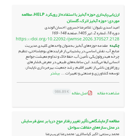
ارزیابی پایداری حوزه آبخیز با استفاده از رویکرد HELP، مطالعه
موردی: حوزه آبخیز اترک، گلستان
امید اسدی نلیوان؛ غلامرضا خسروی؛ احسان الوندی
دوره 18، شماره 2 ، تیر 1405، صفحه
148-169
https://doi.org/10.22092/ijwmse.2026.370527.2128
چکیده
مقدمه حوزه‌های آبخیز به‌عنوان واحدهای کلیدی مدیریت
منابع آب، نقش اساسی در پشتیبانی از فرایندهای بوم‌شناختی، تنظیم
چرخه هیدرولوژیکی، تأمین آب، حفظ خاک و تداوم معیشت جوامع
انسانی ایفا می‌کنند. این سامانه‌های طبیعی در معرض فشارهای
روزافزون ناشی از تغییر اقلیم، رشد جمعیت، بهره‌برداری ناپایدار،
بیشتر
توسعه کشاورزی و صنعتی و تغییرات ...
986.89 K
مشاهده مقاله
اصل مقاله
مطالعه آزمایشگاهی تأثیر تغییر رفتار موج دریا بر عمق فرسایش
در محل سازه‌‌های حفاظت سواحل
محمد رستمی؛ اکبر کیاسالاری؛ محمدرضا غریب‌رضا