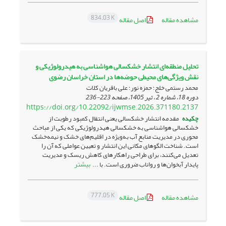
834.03 K
مشاهده مقاله
اصل مقاله
تحلیل منطقه‌‌ای انتشار خشکسالی هواشناسی به هیدرولوژیکی و
نقش ویژگی‌‌های محیطی حوضه‌‌ها در استان خراسان رضوی
محمد رستمی خلج؛ حمزه نور؛ علی باقریان کلات
دوره 18، شماره 2 ، تیر 1405، صفحه
223-236
https://doi.org/10.22092/ijwmse.2026.371180.2137
چکیده
مقدمه انتشار خشکسالی یعنی انتقال کمبود رطوبت از
خشکسالی هواشناسی به خشکسالی هیدرولوژیکی که یکی از مباحث
محوری در مدیریت منابع آب به‌‌ویژه در اقلیم‌‌های خشک و نیمه‌‌خشک
است. شناخت الگوهای مکانی این انتشار و تعیین عواملی که آن را
تعدیل می‌‌کنند، برای طراحی راهکارهای کاهش ریسک و مدیریت
بیشتر
پایدار آبخوان‌‌ها و رواناب ضروری است. با ...
777.05 K
مشاهده مقاله
اصل مقاله