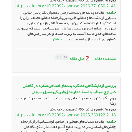
دوره 18، شماره 2 ، تیر 1405، صفحه
257-274
https://doi.org/10.22092/ijwmse.2026.371650.2141
چکیده
مقدمه پدیده فرونشست زمین به‌عنوان یک چالش جهانی،
بسیاری از دشت‌ها و مناطق کلان‌شهری ازجمله مناطق مختلف ایران را
تحت تأثیر قرار داده است. این پدیده عمدتاً ناشی از بهره‌برداری
بی‌رویه از منابع آب زیرزمینی و عوامل زمین‌شناختی است که می‌تواند
پیامدهای جدی مانند آسیب به زیرساخت‌ها و تخریب زمین‌های
بیشتر
کشاورزی را به‌دنبال داشته باشد. ...
1.13 M
مشاهده مقاله
اصل مقاله
بررسی آزمایشگاهی عملکرد بندهای اصلاحی منفرد در کاهش
دبی اوج سیلاب با استفاده از مدل فیزیکی مسیل سیجان
روح انگیز اختری؛ حمیدرضا حاجی پور؛ مجتبی صانعی؛ محمدرضا غریب
رضا
دوره 18، شماره 2 ، تیر 1405، صفحه
275-296
https://doi.org/10.22092/ijwmse.2025.369122.2113
چکیده
مقدمه سیلاب‌‌های فصلی در مناطق کوهستانی ایران ازجمله
چالش‌‌های اساسی در مدیریت منابع آب و حفاظت از سکونتگاه‌‌های
روستایی محسوب می‌‌شوند. این مطالعه به بررسی اثربخشی سازه‌‌های