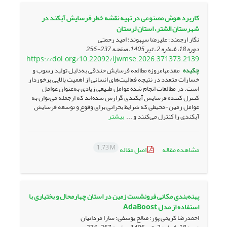
کاربرد هوش مصنوعی در تهیه نقشه خطر فرسایش آبکند در
شهرستان الشتر، استان لرستان
نگار ارجمند؛ علیرضا سپهوند؛ امید رحمتی
دوره 18، شماره 2 ، تیر 1405، صفحه
237-256
https://doi.org/10.22092/ijwmse.2026.371373.2139
چکیده
مقدمهامروزه مطالعه فرسایش خندقی به‌‌دلیل تولید رسوب و
خسارات متعدد در نتیجه فعالیت‌های انسانی از اهمیت بالایی برخوردار
است. در مطالعات انجام شده عوامل طبیعی زیادی به‌عنوان عوامل
کنترل کننده فرسایش آبکندی گزارش شده‌اند که ازجمله می‌‌توان به
عوامل زمین-محیطی که شرایط بحرانی برای وقوع و توسعه فرسایش
بیشتر
آبکندی را کنترل می‌کنند و ...
1.73 M
مشاهده مقاله
اصل مقاله
پهنه‌‌بندی مکانی فرونشست زمین در استان چهارمحال و بختیاری با
استفاده از مدل AdaBoost
احمدرضا کریمی پور؛ صالح یوسفی؛ سارا مردانیان