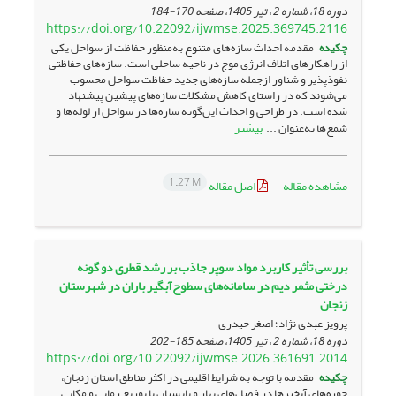
دوره 18، شماره 2 ، تیر 1405، صفحه
170-184
https://doi.org/10.22092/ijwmse.2025.369745.2116
چکیده
مقدمه احداث سازه‌های متنوع به‌منظور حفاظت از سواحل یکی
از راهکارهای اتلاف انرژی موج در ناحیه ساحلی است. سازه‌‌های حفاظتی
نفوذپذیر و شناور ازجمله سازه‌‌های جدید حفاظت سواحل محسوب
می‌‌شوند که در راستای کاهش مشکلات سازه‌‌های پیشین پیشنهاد
شده است. در طراحی و احداث این‌‌گونه سازه‌‌ها در سواحل از لوله‌‌ها و
بیشتر
شمع‌‌ها به‌عنوان ...
1.27 M
مشاهده مقاله
اصل مقاله
بررسی تأثیر کاربرد مواد سوپر جاذب بر رشد قطری دو گونه
درختی مثمر دیم در سامانه‌های سطوح‌آبگیر باران در شهرستان
زنجان
پرویز عبدی نژاد؛ اصغر حیدری
دوره 18، شماره 2 ، تیر 1405، صفحه
185-202
https://doi.org/10.22092/ijwmse.2026.361691.2014
چکیده
مقدمه با توجه به شرایط اقلیمی در اکثر مناطق استان زنجان،
حوزه‌های آبخیزها در فصل‌‌های بهار و تابستان با توزیع زمانی و مکانی