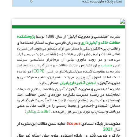
تعداد پایگاه های نمایه شده
6
پژوهشکده
نشریه "
مهندسی و مدیریت آبخیز
" از سال 1388 توسط
حفاظت خاک و آبخیزداری
و به زبان فار‌سی، تناوب انتشار فصلنامه‌ای
و قالب چاپی- الکترونیکی با دسترسی آزاد منتشر می‌شود. این نشریه
تمامی مقالات را به روش داوری همتا دو‌سو ناشناس مورد بررسی قرار
می‌دهد و در روند داوری نهایی از نرم‌افزار تشخیصی سرقت
همیاب
ادبی
برای تشخیص اصالت مقالات بهره می‌گیرد. به‌علاوه، این
COPE
نشریه به عضویت کمیته بین‌المللی اخلاق در نشر (
) در نیامده
است اما از اصول آن پیروی می‌کند. همچنین، نشریه
مهندسی و
انجمن آبخیزداری ایران
مدیریت آبخیز
با
همکاری دارد.
نشریه
"
‌مهندسی و مدیریت آبخیز
"، آخرین یافته‌ها و نتایج تحقیقات
انجام‌شده در زمینه مدیریت یکپارچه حوزه‌های آبخیز، حفاظت، احیا،
توسعه و بهره‌برداری از منابع موجود، از جمله خاک، آب، پوشش گیاهی و
مسایل اقتصادی-اجتماعی و ‌محیط زیستی را در قالب مقالات علمی
اطلاعات بیشتر
دریافت و جهت چاپ مورد بررسی قرار می‌دهد. (
)
عضویت در پایگاه استنادی
Scopus
: نمایه شدن مقالات این نشریه از
2021
سال
چارک و ضریب تأثیر در پایگاه استنادی علوم جهان اسلام (در س
ال