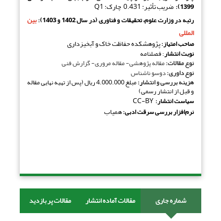
ضریب تأثیر: 0.431 چارک: Q1
1399):
بین
رتبه در وزارت علوم، تحقیقات و فناوری (در سال 1402 و 1403)‌:
المللی
پژوهشکده حفاظت خاک و آبخیزداری
صاحب امتیاز
:
نوبت انتشار
: فصلنامه
نوع مقالات
:
مقاله پژوهشی- مقاله مروری- گزارش فنی
نوع داوری
:
دوسو ناشناس
هزینه بررسی و انتشا
ر:
مبلغ 4.000.000 ریال (پس از تهیه نهایی مقاله
و قبل از انتشار رسمی)
CC-BY
سیاست انتشار:
همیاب
نرم‌افزار بررسی سرقت ادبی
:
شماره جاری
مقالات آماده انتشار
مقالات پر بازدید