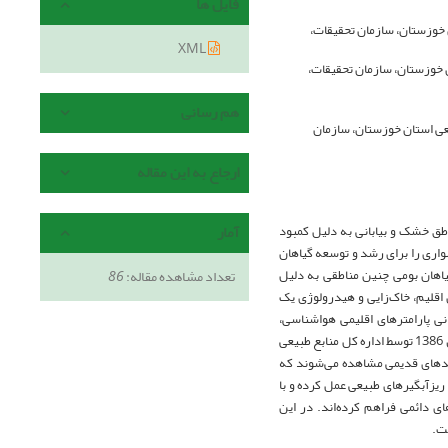
فایل ها
 خوزستان، سازمان تحقیقات،
XML
 خوزستان، سازمان تحقیقات،
هم رسانی
عی استان خوزستان، سازمان
ارجاع به این مقاله
آمار
طق خشک و بیابانی به دلیل کمبود
اری را برای رشد و توسعه گیاهان
یاهان بومی چنین مناطقی به دلیل
تعداد مشاهده مقاله:
86
قلیم، خاک‌زایی و هیدرولوژی یک
نی پارامترهای اقلیمی هواشناسی،
هیدرومتری، فرسایش و رسوب، پوشش گیاهی، خاک و آب‌های زیرزمینی ایستگاه حوزه معرف شوش در سال 1386 توسط اداره کل منابع طبیعی
کندهای قدیمی مشاهده می‌شوند که
ریزآبگیرهای طبیعی عمل کرده و با
ی دائمی فراهم کرده‌اند. در این
فت.