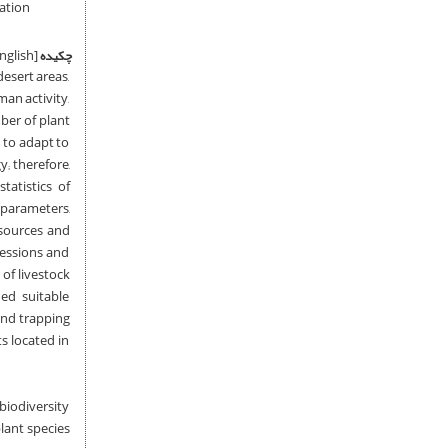
ation
چکیده
[English]
desert areas,
man activity,
ber of plant
y to adapt to
y; therefore,
tatistics of
 parameters,
esources and
ressions and
of livestock
ed suitable
 and trapping
ts located in
biodiversity
plant species