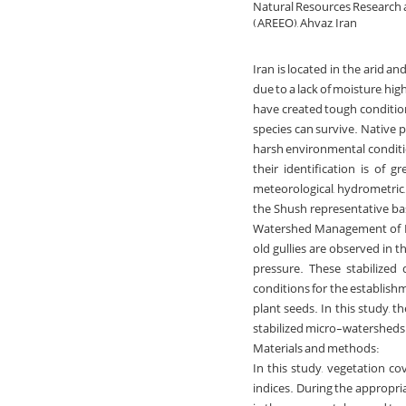
Natural Resources Research 
(AREEO), Ahvaz, Iran
Iran is located in the arid a
due to a lack of moisture, hi
have created tough condition
species can survive. Native p
harsh environmental condition
their identification is of 
meteorological, hydrometric,
the Shush representative bas
Watershed Management of Khu
old gullies are observed in t
pressure. These stabilized
conditions for the establishm
plant seeds. In this study, t
stabilized micro-watersheds (
Materials and methods:
In this study, vegetation c
indices. During the appropriat