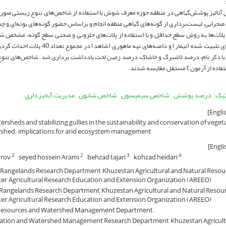
 آنالیز پوشش‌گیاهی در منطقه حوزه معرف شوش با استفاده از شاخص‌های تنوع زیستی ص
صحرایی، لیست‌برداری از گونه‌های گیاهی منطقه انجام و براساس حضور گونه‌های بوته‌ای و
 پلات‌ها به روش سطح حداقل و با استفاده از پلات‌های حلزونی و منحنی سطح گونه، مشخص 
عمق و آبکندهای تثبیت شده (تیمار) و دامنه‌ه
 با ذکر نام، درصد لاشبرگ و خاشاک، درصد زمین لخت یادداشت برداری شد. شاخص‌های تنو
زمون t مستقل مقایسه شدند.
تیک
درصد پوشش
شاخص سیمپسون
شاخص شانون
مدیریت آبخیزداری
ersheds and stabilizing gullies in the sustainability and conservation of vegeta
shed: implications for arid ecosystem management
yrov
seyed hossein Arami
behzad tajari
kohzad heidari
2
2
3
4
d Rangelands Research Department, Khuzestan Agricultural and Natural Resou
r, Agricultural Research Education and Extension Organization (AREEO),
d Rangelands Research Department, Khuzestan Agricultural and Natural Resou
er, Agricultural Research Education and Extension Organization (AREEO)
l Resources and Watershed Management Department.
ervation and Watershed Management Research Department, Khuzestan Agricult