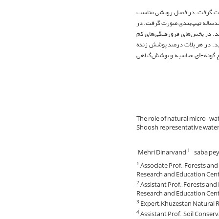
ورت گرفت. در فصل رویشی مناسب
 چندساله تیپ‌بندی صورت گرفت. در
شد. در بخش‌های فرورفتگی‌های کم
ای تپه‌ ماهوری (شاهد) در مجموع تعداد 40 پلات احداث گردید. در هر پلات درصد پوشش زنده
ع گونه-ای محاسبه و پوشش‌گیاهی
The role of natural micro-wat
Shoosh representative water
Mehri Dinarvand
saba pe
1
Associate Prof., Forests an
1
Research and Education Cente
Assistant Prof., Forests an
2
Research and Education Cent
Expert, Khuzestan Natura
3
Assistant Prof., Soil Cons
4