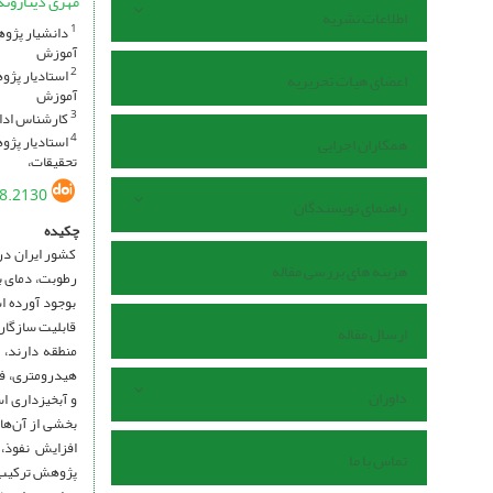
مهری دیناروند
اطلاعات نشریه
دانشیار پژوه
1
آموزش
استادیار پژو
2
اعضای هیات تحریریه
آموزش
کارشناس ادار
3
استادیار پژو
4
همکاران اجرایی
تحقیقات،
8.2130
راهنمای نویسندگان
چکیده
کشور ایران در
هزینه های بررسی مقاله
رطوبت، دمای ب
بوجود آورده ا
قابلیت سازگار
ارسال مقاله
منطقه دارند، 
داوران
و آبخیزداری ا
بخشی از آن‌ها
افزایش نفوذ، 
تماس با ما
پژوهش ترکیب ف