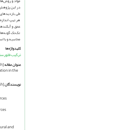
مواد و روش‌ها:
در این پژوهش
طی بازدیدهای 
هر تیپ اندازه
تک‌تک گونه‌ها
محاسبه و با استفاده از آ
کلیدواژه‌ها
ترکیب فلورس
عنوان مقاله
[English]
tion in the
نویسندگان
[English]
rces
rces
ural and