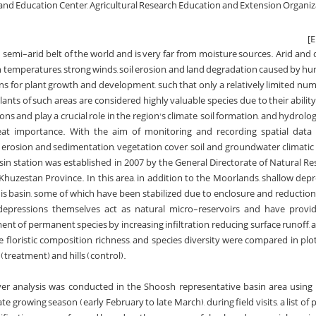
and Education Center, Agricultural Research Education and Extension Organiz
nd semi-arid belt of the world and is very far from moisture sources. Arid and 
gh temperatures, strong winds, soil erosion, and land degradation caused by hu
s for plant growth and development, such that only a relatively limited num
lants of such areas are considered highly valuable species due to their abilit
s and play a crucial role in the region's climate, soil formation, and hydrolog
great importance. With the aim of monitoring and recording spatial data s
 erosion and sedimentation, vegetation cover, soil and groundwater climatic
in station was established in 2007 by the General Directorate of Natural R
zestan Province. In this area, in addition to the Moorlands, shallow dep
his basin, some of which have been stabilized due to enclosure and reduction 
 depressions themselves act as natural micro-reservoirs and have provid
ent of permanent species by increasing infiltration, reducing surface runoff,
he floristic composition, richness, and species diversity were compared in plo
treatment) and hills (control).
over analysis was conducted in the Shoosh representative basin area using 
e growing season (early February to late March), during field visits, a list of 