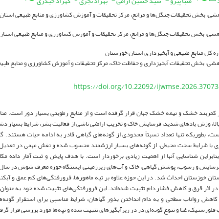
صبا پیرو
سید حسین آرامی
بهزاد تجری
کهزاد حیدری
شی، بخش تحقیقات جنگل‌ها و مراتع، مرکز تحقیقات و آموزش کشاورزی و منابع طبیعی استان
هشی، بخش تحقیقات جنگل‌ها و مراتع، مرکز تحقیقات و آموزش کشاورزی و منابع طبیعی استان
ه کل منابع طبیعی و آبخیزداری استان خوزستان
هشی، بخش تحقیقات آبخیزداری و حفاظت خاک، مرکز تحقیقات و آموزش کشاورزی و منابع طبی
https://doi.org/10.22092/ijwmse.2026.37073
 کمربند خشک و نیمه خشک جهان قرار گرفته است و از منابع رطوبتی بسیار دور است. منا
الا، وزش بادهای شدید، فرسایش خاک و تخریب اراضی ناشی از فعالیت بشر، شرایط بسیار دشو
ست، بطوریکه تنها تعداد نسبتاَ محدودی از گونه‌های گیاهی قادر به ادامه حیات هستند. گ
ی با شرایط سخت محیطی، از گونه‌های بسیار ارزشمند محسوب شده و نقش مهمی در تعدیل ا
بنابراین شناسایی آنها از اهمیت زیادی برخوردار است. با هدف پایش و ثبت آمار داده مکا
ستان خوزستان احداث شد. در این حوزه علاوه بر تپه ماهورها، فرورفتگی‌های کم عمق و آب
 در اثر قرق و کاهش فشار دام تثبیت شده‌اند. این فرورفتگی‌های تثبیت شده خود به عنوان 
کاهش رواناب سطحی و به دام انداختن بذور گیاهان، شرایط مناسبی برای استقرار گونه‌ها
لورستیک، غنا و تنوع گونه‌ای در در ریزآبگیرهای تثبیت شده و تپه‌ها مورد بررسی قرار گر