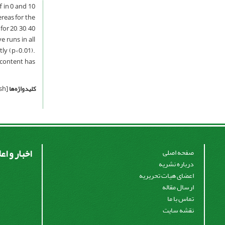
f in 0 and 10
ereas for the
or 20, 30, 40
e runs in all
tly (p<0.01).
y content has
کلیدواژه‌ها
[English]
اخبار و اع
صفحه اصلی
درباره نشریه
اعضای هیات تحریریه
ارسال مقاله
تماس با ما
نقشه سایت