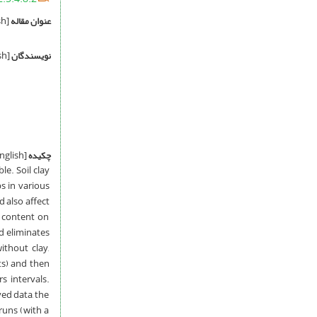
عنوان مقاله
[English]
نویسندگان
[English]
چکیده
[English]
le. Soil clay
ps in various
d also affect
y content on
d eliminates
ithout clay,
ots) and then
s intervals.
ed data, the
runs (with a