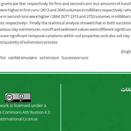
 grams per liter, respectively for first and second runs), but amounts of runof
were higher in first runs (2613 and 2045 volumes in milliliters, respectively), wh
 in second runs were higher (2694, 2677, 2315 and 2752 volumes in milliliters f
s, respectively). Finally, the statistical analysis showed that in both successiv
rious clay soil mixtures, runoff and sediment values were different significan
 are significant temporal variations within soil properties and also soil cla
nd quantity of soil erosion process.
Plot
rainfall simulator
soil erosion
Successive runs
لانات
work is licensed under a
e Commons Attribution 4.0
.
nternational License