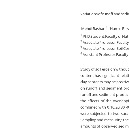
Variations of runoff and sedi
Mehdi Bashari
Hamid Rez
1
PhD Student, Faculty of Natu
1
Associate Professor, Faculty
2
Associate Professor, Soil 
3
Assistant Professor, Faculty
4
Study of soil erosion without
content has significant relati
clay contents may be positive
on runoff and sediment prod
runoff and sediment productio
the effects of the overlapp
combined with 0, 10, 20, 30, 4
were subjected to two succe
Sampling and measuring the v
amounts of observed sedimen