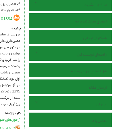
دانشیار، پژو
3
اطلاعات نشریه
استادیار، دا
4
101884
اعضای هیات تحریریه
چکیده
بررسی فرسایش 
همکاران اجرایی
معنی­‌داری دا
در نتیجه بر می
تولید رواناب 
راهنمای نویسندگان
هزینه های بررسی مقاله
ارسال مقاله
داوران
ویژگی­های عرص
کلیدواژه‌ها
آزمون‌های متو
تماس با ما
.5.4.8.2