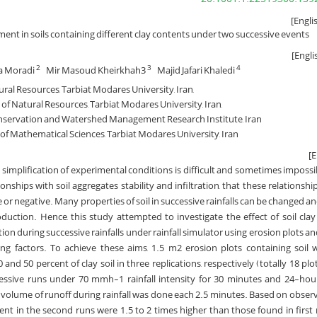
ment in soils containing different clay contents under two successive events
a Moradi
Mir Masoud Kheirkhah3
Majid Jafari Khaledi
2
3
4
ral Resources, Tarbiat Modares University, Iran,
 of Natural Resources, Tarbiat Modares University, Iran,
Conservation and Watershed Management Research Institute, Iran
 of Mathematical Sciences, Tarbiat Modares University, Iran
 simplification of experimental conditions is difficult and sometimes impossib
onships with soil aggregates stability and infiltration, that these relationshi
 or negative. Many properties of soil in successive rainfalls can be changed an
uction. Hence, this study attempted to investigate the effect of soil cla
n during successive rainfalls under rainfall simulator using erosion plots an
ing factors. To achieve these aims, 1.5 m2 erosion plots containing soil w
0 and 50 percent of clay soil in three replications, respectively (totally 18 pl
ssive runs under 70 mmh-1 rainfall intensity for 30 minutes and 24-hour
olume of runoff during rainfall was done each 2.5 minutes. Based on observ
t in the second runs were 1.5 to 2 times higher than those found in first 