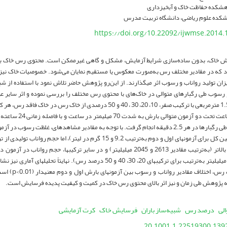
هشکده حفاظت خاک و آبخیزداری
نشکده علوم ریاضی، دانشگاه تربیت مدرس
https://doi.org/10.22092/ijwmse.2014.
خاک، بدون ساده­‌سازی شرایط آزمایش، مشکل و گاهی غیرممکن است. محتوی رس خاک با پایدا
رد که در مقادیر مختلف رس به‌صورت معکوس یا مستقیم نمایان می‌شود. خصوصیات خاک­ نیز ط
زان تولید رواناب و رسوب اثر می­گذارند. از این‌رو پژوهش حاضر تلاش نمود با استفاده از شب
و رسوب طی رگبارهای متوالی در خاک­‌های با محتوی رس مختلف را بررسی نموده و اثر سایر 
2315 و 2752 میلی­لیتر به‌ترتیب برای ترکیب­های 20، 30، 40 و 50 درصد رس). ن
شده از ترکیب رس،
ه پژوهش طی زمان و نیز اثر بالای محتوی رس خاک در کمیت و کیفیت پدیده فرسایش است.
الی
درصد رس
شبیه‌ساز باران
فرسایش خاک
کرت آزمایشی
20.1001.1.22519300.1392