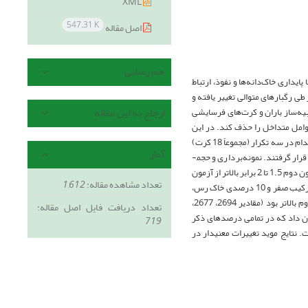
XML
547.31 K
اصل مقاله
هم رسانی
ری خاک‌دانه­‌ها و نفوذ، ارتباط
ی رگبارهای متوالی تغییر یافته و
ارجاع به این مقاله
یه­‌ساز باران و کرت­‌های فرسایشی
عوامل متداخل را حذف کند. در این
راستا کرت­های 1.5 مترمربعی با ترکیب صفر، 10، 20، 30 ، 40 و 50 درصدی از خاک رس در خاک فاقد رس، هر کدام در سه تکرار (مجموعاً 18 کرت)
آمار
به‌مدت نیم ساعت تحت دو آزمون متوالی بارش به شدت 70 میلی­متر در ساعت و با فاصله زمانی 24 ساعته قرار گرفتند. نمونه­‌برداری و حجم­
سنجی رواناب طی رگبارها در هر 2.5 دقیقه انجام گرفت. با توجه به مقادیر مشاهده­ای­، غلظت رسوب در آزمون دوم 1.5 تا 2 برابر بالاتر از آزمون
تعداد مشاهده مقاله:
1,612
اول بود (میانگین کل برای آزمون­های اول و دوم به‌ترتیب 9.2 و 15 گرم در لیتر)، اما حجم رواناب تولیدی از ترکیب صفر و 10 درصدی خاک رس،
در آزمون اول بالاتر (به‌ترتیب مقادیر 2613 و 2045 میلی­لیتر) و در سایر ترکیب­ها، حجم رواناب در آزمون دوم بالاتر بود (مقادیر 2694، 2677،
تعداد دریافت فایل اصل مقاله:
هایتاً تحلیل­های آماری نیز نشان داد که در تمامی درصدهای ذکر
719
 اختلاف مقادیر رواناب و رسوب بین آزمون­های بارش اول و دوم معنی­دار (0.01>p) است. نتایج موید تغییرات معنی­دار در