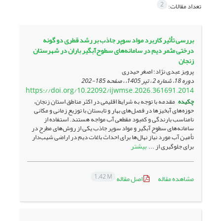
2
تعداد مقالات:
بررسی تأثیر کاربرد مواد سوپر جاذب بر رشد قطری دو گونه
درختی مثمر دیم در سامانه‌های سطوح‌آبگیر باران در شهرستان
زنجان
پرویز عبدی نژاد؛ اصغر حیدری
دوره 18، شماره 2 ، تیر 1405، ، صفحه
185-202
https://doi.org/10.22092/ijwmse.2026.361691.2014
چکیده
مقدمه با توجه به شرایط اقلیمی در اکثر مناطق استان زنجان،
حوزه‌های آبخیزها در فصل‌‌های بهار و تابستان با توزیع زمانی و مکانی
نامناسب بارندگی و کمبود مقطعی آب مواجه‌‌ هستند. استفاده از
سامانه‌های سطوح آبگیر و مواد سوپر جاذب یکی از روش‌های مطرح در
تأمین آب مورد نیاز نهال‌ها برای احداث باغات دیم در اراضی شیب‌دار
بیشتر
برای جلوگیری از ...
1.42 M
مشاهده مقاله
اصل مقاله