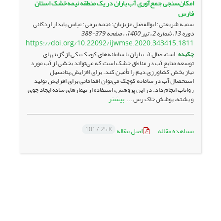
امکان‌سنجی جمع‌‎آوری آب باران در یک منطقه نیمه‌خشک استان
فارس
سمیه شریعتی؛ ابوالفضل عزیزیان؛ نجمه یرمی؛ عباس پایدار اردکانی
دوره 13، شماره 2 ، تیر 1400، ، صفحه
379-388
https://doi.org/10.22092/ijwmse.2020.343415.1811
چکیده
استحصال آب باران با سامانه‌­های کوچک­ یکی از گزینه­های
توسعه منابع آب در مناطق خشک است که می­‌تواند بخشی از آب مورد
نیاز بخش کشاورزی دیم را تأمین کند. برای افزایش پتانسیل
استحصال آب در سامانه کوچک می­‌توان اقداماتی برای افزایش تولید
رواناب انجام داد. در این پژوهش، استفاده از تیمارهای ساده­ ایجاد جوی
بیشتر
و پشته، پوشش خاک رس ...
1017.25 K
مشاهده مقاله
اصل مقاله