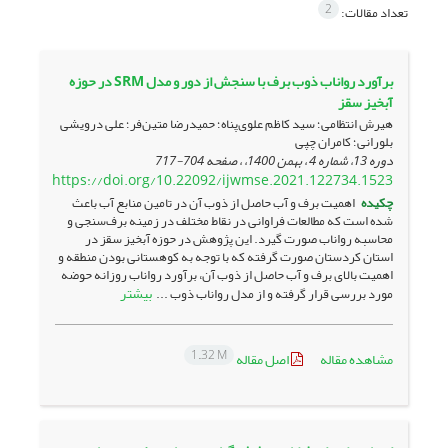
2
تعداد مقالات:
برآورد رواناب ذوب برف با سنجش از دور و مدل SRM در حوزه
آبخیز سقز
هیرش انتظامی؛ سید کاظم علوی‌پناه؛ حمیدرضا متین‌فر؛ علی درویشی
بلورانی؛ کامران چپی
دوره 13، شماره 4 ، بهمن 1400، ، صفحه
704-717
https://doi.org/10.22092/ijwmse.2021.122734.1523
چکیده
اهمیت برف و آب حاصل از ذوب آن در تامین منابع آب باعث
شده است که مطالعات فراوانی در نقاط مختلف در زمینه برف­‌سنجی و
محاسبه رواناب صورت گیرد. این پژوهش در حوزه آبخیز سقز در
استان کردستان صورت گرفته که با توجه به کوهستانی بودن منطقه و
اهمیت بالای برف و آب حاصل از ذوب آن، برآورد رواناب روزانه حوضه
بیشتر
مورد بررسی قرار گرفته و از مدل رواناب ذوب ...
1.32 M
مشاهده مقاله
اصل مقاله