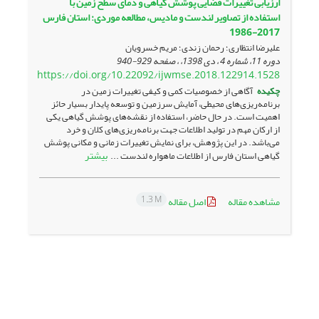
ارزیابی تغییرات فضایی پوشش گیاهی و دمای سطح زمین با
استفاده از تصاویر لندست و مادیس، مطالعه موردی: استان فارس
2017-1986
علیرضا انتظاری؛ رحمان زندی؛ مریم خسرویان
دوره 11، شماره 4 ، دی 1398، ، صفحه
929-940
https://doi.org/10.22092/ijwmse.2018.122914.1528
چکیده
آگاهی از خصوصیات کمی و کیفی تغییرات زمین در
برنامه‌ریزی‌های محیطی، آمایش سرزمین و توسعه پایدار بسیار حائز
اهمیت‌ است. در حال حاضر، استفاده از نقشه‌های پوشش گیاهی یکی
از ارکان مهم در تولید اطلاعات جهت برنامه‌ریزی‌های کلان و خرد
می‌باشد. در این پژوهش، برای نمایش تغییرات زمانی و مکانی پوشش
بیشتر
گیاهی استان فارس از اطلاعات ماهواره لندست ...
1.3 M
مشاهده مقاله
اصل مقاله