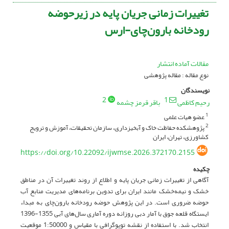
تغییرات زمانی جریان پایه در زیرحوضه
رودخانه بارون‌چای-ارس
مقالات آماده انتشار
نوع مقاله : مقاله پژوهشی
نویسندگان
2
1
رحیم کاظمی
باقر قرمز چشمه
عضو هیات علمی
1
پژوهشکده حفاظت خاک و آبخیزداری، سازمان تحقیقات، آموزش و ترویج
2
کشاورزی، تهران، ایران
https://doi.org/10.22092/ijwmse.2026.372170.2155
چکیده
آگاهی از تغییرات زمانی جریان پایه و اطلاع از روند تغییرات آن در مناطق
خشک و نیمه‌خشک مانند ایران برای تدوین برنامه‌‌های مدیریت منابع آب
حوضه ضروری است. در این پژوهش حوضه رودخانه بارون‌چای به مبداء
ایستگاه قلعه جوق با آمار دبی روزانه دوره آماری سال‌های آبی 1355-1396
انتخاب شد. با استفاده از نقشه توپوگرافی با مقیاس و 1:50000 موقعیت