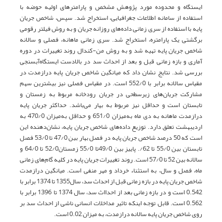
ایستگاه و محدوده مورد پژوهش مشخص و پارامترهای اولیه حوضه با
استفاده از سامانه اطلاعات جغرافیایی، استخراج شد. سپس، شاخص جریان
پایه با استفاده از سری زمانی داده‌های روزانه جریان و به روش فیلتر رقومی
برگشتی یک پارامتره، استخراج شد. سری زمانی ماهانه، فصلی و سالانه
شاخص جریان پایه تهیه شد و به روش من-کندال روند تغییرات در دوره
آماری و بازه زمانی قبل و بعد از احداث سد در بالادست ایستگاه‌آبسنجی
بررسی شد. نتایج نشان داد که میانگین شاخص جریان پایه دراز‌مدت در
مقیاس سالانه برابر با 552/0 است. در مقیاس فصلی نیز بیشترین سهم
مشارکت جریان‌های زیر‌سطحی در جریان رودخانه مربوط به زمستان و
تابستان است و حداقل نیز مربوط به بهار می‌باشد. حداکثر جریان پایه
دراز‌مدت ماهانه به دی ماه به‌میزان 651/0 و حداقل به‌میزان 470/0 به
اردیبهشت تعلق دارد. توزیع داده‌های شاخص جریان پایه، نشان‌دهنده این
است که 50 درصد شاخص جریان پایه در فصل بهار بین 47/0 تا 53/0 فصل
تابستان بین 55/0 تا 62/. پاییز بین 49/0تا 55/0 زمستان52/0 تا 64/0 و
سالانه بین 52 تا 57/0 است. روند تغییرات جریان پایه در کلیه گام‌های زمانی
ماه، فصل و سال، به استثناء خرداد و مهر منفی است. میانگین درازمدت
شاخص جریان پایه در بازه زمانی قبل از احداث سد، سال1355 تا 1374 برابر با
0.542 است و در بازه زمانی بعد از احدااث سد، سال 1374 تا 1396 برابر با
0.562 است. قابل توجه اینکه تاثیر مداخلات انسانی ناشی از احداث سد بر
روی شاخص جریان پایه سالانه درازمدت، به میزان 0.02 است.