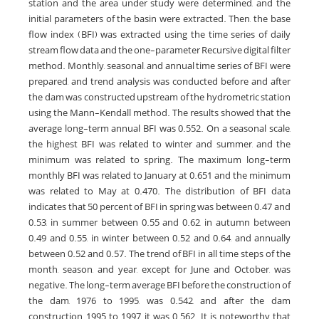
station and the area under study were determined, and the
initial parameters of the basin were extracted. Then, the base
flow index (BFI) was extracted using the time series of daily
stream flow data and the one-parameter Recursive digital filter
method. Monthly, seasonal, and annual time series of BFI were
prepared, and trend analysis was conducted before and after
the dam was constructed upstream of the hydrometric station
using the Mann-Kendall method. The results showed that the
average long-term annual BFI was 0.552. On a seasonal scale,
the highest BFI was related to winter and summer, and the
minimum was related to spring. The maximum long-term
monthly BFI was related to January at 0.651 and the minimum
was related to May at 0.470. The distribution of BFI data
indicates that 50 percent of BFI in spring was between 0.47 and
0.53, in summer between 0.55 and 0.62, in autumn between
0.49 and 0.55, in winter between 0.52 and 0.64, and annually
between 0.52 and 0.57. The trend of BFI in all time steps of the
month, season, and year, except for June and October, was
negative. The long-term average BFI before the construction of
the dam, 1976 to 1995, was 0.542, and after the dam
construction, 1995 to 1997, it was 0.562. It is noteworthy that