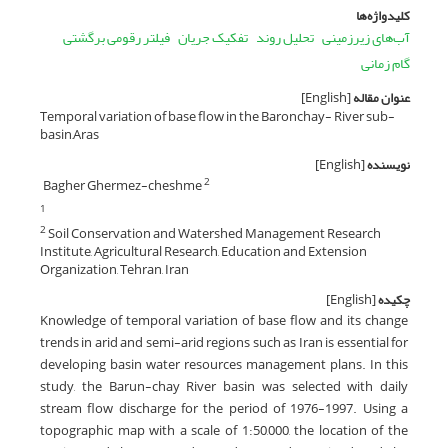
کلیدواژه‌ها
آب‌های زیرزمینی
تحلیل روند
تفکیک جریان
فیلتر رقومی برگشتی
گام زمانی
عنوان مقاله
[English]
Temporal variation of base flow in the Baronchay- River sub-
basin,Aras
نویسنده
[English]
Bagher Ghermez-cheshme
2
1
Soil Conservation and Watershed Management Research
2
Institute, Agricultural Research, Education and Extension
Organization, Tehran, Iran
چکیده
[English]
Knowledge of temporal variation of base flow and its change
trends in arid and semi-arid regions such as Iran is essential for
developing basin water resources management plans. In this
study, the Barun-chay River basin was selected with daily
stream flow discharge for the period of 1976-1997. Using a
topographic map with a scale of 1:50,000, the location of the