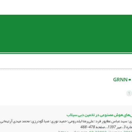
 =
GRNN
1
دل‌های هوش مصنوعی در تخمین دبی سیلاب
؛ سید عباس عطاپور فرد؛ علی‌رضا ایلدرومی؛ حمید نوری؛ صبا گودرزی؛ محمد مهدی آرتیمان
478-488