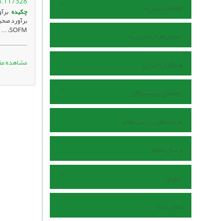
8.117328
اطلاعات نشریه
چکیده
برآو
SOFM، ...
اعضای هیات تحریریه
مشاهده مق
همکاران اجرایی
راهنمای نویسندگان
هزینه های بررسی مقاله
ارسال مقاله
داوران
تماس با ما