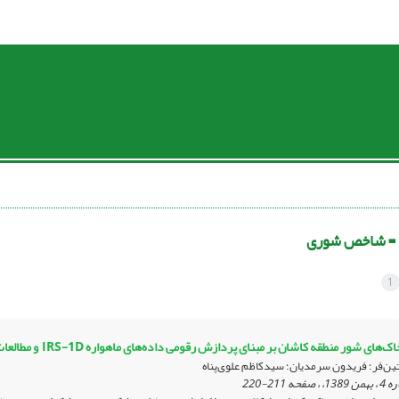
 =
شاخص شوری
1
ین‌فر؛ فریدون سرمدیان؛ سیدکاظم علوی‌پناه
211-220