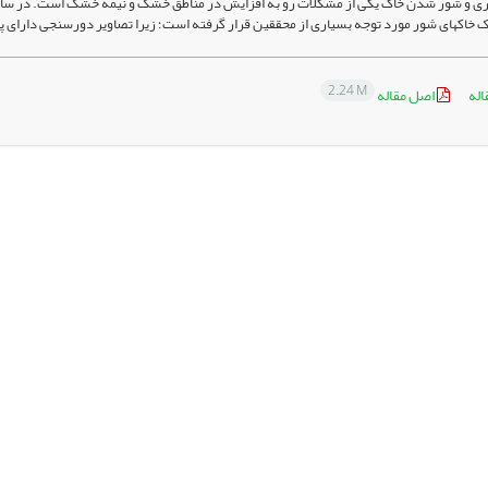
 خاک­های شور مورد توجه بسیاری از محققین قرار گرفته است؛ زیرا تصاویر دور­سنجی ­دارای پو
2.24 M
اله
اصل مقاله