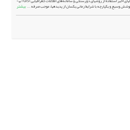
شوری و شور شدن خاک یکی از مشکلات رو به افزایش در مناطق خشک و نیمه خشک است. در سال­های اخیر استفاده از روش­های دورسنجی ­و سامانه‌های اطلاعات جغرافیایی (GIS) به­
بیشتر
شش وسیع و یک­پارچه با شرایط زمانی یک­سان از پدیده­ها، موجب صرفه­ ...