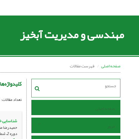
مهندسی و مدیریت آبخیز
صفحه اصلی
فهرست مقالات
کلیدواژه‌ها
تعداد مقالات:
صفحه اصلی
شنا‎سایی خاک‌های شور منطقه کاشان‎ ‎بر مبنای پردازش رقومی ‏داده‌های ماهواره ‏‎ IRS-1D‎‏ و مطالعات میدانی
مرور
حمیدرضا مت
دوره 2، شماره 4 ، بهمن 1389، ، صفحه