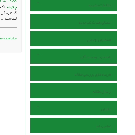
914.1528
اطلاعات نشریه
چکیده
آگاه
گیاهی یکی ا
لندست ...
اعضای هیات تحریریه
مشاهده مق
همکاران اجرایی
راهنمای نویسندگان
هزینه های بررسی مقاله
ارسال مقاله
داوران
تماس با ما