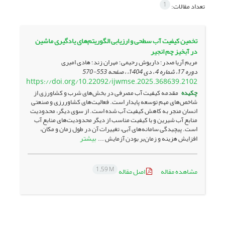
1
تعداد مقالات:
تخمین کیفیت آب سطحی و ارزیابی الگوریتم‌های یادگیری ماشین
در آبخیز چم انجیر
مریم آریا صدر؛ داریوش رحیمی؛ مهران زند؛ هادی امیری
دوره 17، شماره 4 ، دی 1404، ، صفحه
553-570
https://doi.org/10.22092/ijwmse.2025.368639.2102
چکیده
مقدمه کیفیت آب مصرفی در بخش‌‌های شرب و کشاورزی از
شاخص‌‌های مهم توسعه پایدار است. فعالیت‌‌های کشاوررزی و صنعتی
انسان منجر به کاهش کیفیت آب شده است. از سوی دیگر، محدودیت
منابع آب شیرین و با کیفیت مناسب از دیگر محدودیت‌‌های منابع آب
است. پیچیدگی سامانه‌‌های آبی، تغییرات آن در طول زمان و مکان،
بیشتر
افزایش هزینه و زمان‌‌بر بودن آزمایش ...
1.59 M
مشاهده مقاله
اصل مقاله