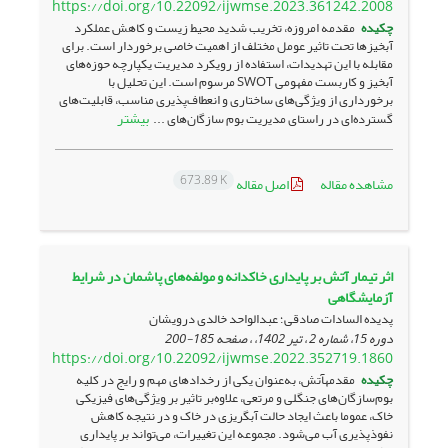
https://doi.org/10.22092/ijwmse.2023.361242.2008
چکیده
مقدمه امروزه، تخریب شدید محیط زیست و کاهش عملکرد
آبخیزها تحت تاثیر عومل مختلف از اهمیت خاصی برخوردار است. برای
مقابله با این تهدیدات، استفاده از رویکرد مدیریت یکپارچه حوزه‌های
آبخیز و کاربست مفهومی SWOT مرسوم است. این تحلیل با
برخورداری از ویژگی‌های ساختاری و انعطاف‌پذیری مناسب، قابلیت‌های
بیشتر
گسترده‌ای در راستای مدیریت بوم سازگان‌های ...
673.89 K
مشاهده مقاله
اصل مقاله
اثر تیمار آتش بر پایداری خاکدانه و مولفه‌های پاشمان در شرایط
آزمایشگاهی
پدیده السادات صادقی؛ عبدالواحد خالدی درویشان
دوره 15، شماره 2 ، تیر 1402، ، صفحه
185-200
https://doi.org/10.22092/ijwmse.2022.352719.1860
چکیده
مقدمهآتش، به‌­عنوان یکی از رخدادهای مهم و رایج در کلیه
بوم‌سازگان‎‌های جنگلی و مرتعی، علاوه­‌بر تاثیر بر ویژگی‌های فیزیکی
خاک، عموما باعث ایجاد حالت آب‎گریزی در خاک و در نتیجه کاهش
نفوذپذیری آب می‌شود. مجموعه این تغییرات، می‌تواند بر پایداری