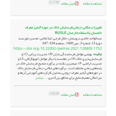
2.17 M
مشاهده مقاله
اصل مقاله
تغییرات مکانی-زمانی فرسایش خاک در حوزه آبخیز معرف
خامسان با استفاده از مدل RUSLE
عبدالواحد خالدی درویشان؛ جلال فرجی؛ لیلا غلامی؛ محسن خورسند
دوره 13، شماره 3 ، مهر 1400، ، صفحه
534-547
https://doi.org/10.22092/ijwmse.2021.128809.1752
چکیده
پویایی عوامل فرسایندگی باران (R)، مدیریت زراعی (C) و
فرسایش‌پذیری خاک (K) در مقایسه با دیگر عوامل (توپوگرافی، LS و
مدیریت اراضی، P)، مهمترین نکته در برآورد صحیح فرسایش خاک در
پایه‌های زمانی مختلف است. برآوردهای مکانی-زمانی فرسایش خاک
در حوزه‌های آبخیز معرف-زوجی به‌دلیل کارکردهای آموزشی آن‌ها و
بیشتر
نیز امکان تعمیم نتایج برای مناطق بزرگ‌تری ...
1.82 M
مشاهده مقاله
اصل مقاله