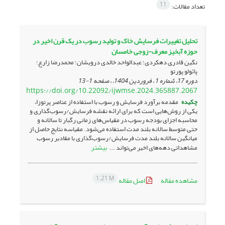
11
تعداد مقالات:
تحلیل تغییرات فرسایش خاک و تولید رسوب در یک قرن اخیر در
حوزه آبخیز معرف-زوجی خامسان
نگین قادری دهکردی؛ عبدالواحد خالدی درویشان؛ محمدرضا زارع؛
پائولو پورتو
دوره 17، شماره 1 ، فروردین 1404، ، صفحه
1-13
https://doi.org/10.22092/ijwmse.2024.365887.2067
چکیده
مقدمه برآورد فرسایش و رسوب با استفاده از عناصر پرتوزا،
یکی از روش‌هایی است که برای ارائه نقشه فرسایش/رسوب‌گذاری و
محاسبه اجزای بودجه رسوب در مقیاس‌های زمانی رگبار تا سالانه و
حتی متوسط سالانه بلند مدت استفاده می‌شود. مقیاسه نتایج حاصل از
میانگین سالانه بلند مدت فرسایش/رسوب‌گذاری با مقادیر رسوب
بیشتر
مشاهداتی دهه‌های اخیر می‌تواند ...
1.21 M
مشاهده مقاله
اصل مقاله