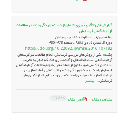
گزارش فنی: تأثیرپذیری پاشمان از دست‌خوردگی خاک در مطالعات
آزمایشگاهی فرسایش
وفا همایون‌فر؛ عبدالواحد خالدی درویشان
دوره 8، شماره 4 ، دی 1395، ، صفحه
478-485
https://doi.org/10.22092/ijwmse.2016.107182
چکیده
یکی از روش‌­های بررسی فرسایش، انجام مطالعات در کرت­‌های
آزمایشگاهی است، اما انتقال و آماده­‌سازی خاک که منجر به تخریب
ساختمان خاک می‌شود، هنوز از جمله معایب انجام مطالعات آزمایشگاهی
فرسایش است. دست‌خوردگی خاک در اثر انتقال و آماده­‌سازی در
آزمایشگاه از جمله مواردی است که می‌­تواند نتایج اندازه­‌گیری­‌های
بیشتر
فرسایش ...
537.83 K
مشاهده مقاله
اصل مقاله