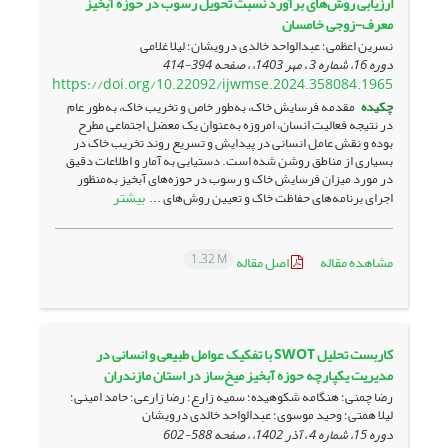
ارزیابی روش‌های برآورد نسبت تحویل رسوب در حوزه آبخیز
معرف-زوجی خامسان
نسرین اعظمی؛ عبدالواحد خالدی درویشان؛ لیلا غلامی
دوره 16، شماره 3 ، مهر 1403، ، صفحه
394-414
https://doi.org/10.22092/ijwmse.2024.358084.1965
چکیده
مقدمه فرسایش خاک، به‌طور خاص و تخریب خاک، به‌طور عام
در نتیجه فعالیت انسان، امروزه به‌عنوان یک معضل اجتماعی مطرح
بوده و نقش عامل انسانی در پیدایش و تسریع روند تخریب خاک در
بسیاری از مناطق روشن شده است. دستیابی به آمار و اطلاعات دقیق
در مورد میزان فرسایش خاک و رسوب در حوزه‌های آبخیز به‌منظور
بیشتر
اجرای برنامه‌های حفاظت خاک و تعیین روش‌های ...
1.32 M
مشاهده مقاله
اصل مقاله
کاربست تحلیل SWOT با تفکیک عوامل طبیعی و انسانی در
مدیریت یکپارچه حوزه آبخیز میخ‌ساز در استان مازندران
رضا چمنی؛ هنگامه شکوهیده؛ سمیه زارع؛ رضا زارعی؛ حامد امینی؛
لیلا همتی؛ وحید موسوی؛ عبدالواحد خالدی درویشان
دوره 15، شماره 4 ، آذر 1402، ، صفحه
588-602