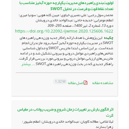
اولویت‌بندی راهبردهای مدیریت یکپارچه حوزه آبخیز متناسب با
تعداد نقاط قوت و فرصت در تحلیل SWOT
محمدرسول رجبی؛ علی نصیری خیاوی؛ مهین کله هویی؛ سونیا مهری؛
اعظم مومزایی؛ خدیجه حاجی؛ عبدالواحد خالدی درویشان
دوره 13، شماره 2 ، تیر 1400، ، صفحه
295-309
https://doi.org/10.22092/ijwmse.2020.125606.1622
چکیده
این پژوهش با هدف ارائه راه‌کار جدید وزن‌دهی راهبردهای
SWOT در مدیریت یکپارچه حوزه آبخیز آسیاب‌رود مازندران انجام
شده است. بر این اساس، ابتدا ماتریس SWOT و جداول شناسایی
شاخص‌های راهبردی عوامل درونی و بیرونی تشکیل شد و در ادامه
ماتریس‌های ارزیابی عوامل درونی و بیرونی مورد بررسی قرار گرفت.
بیشتر
راهکار جدیدی که در بحث وزن‌دهی راهبردهای SWOT ...
1.32 M
مشاهده مقاله
اصل مقاله
اثر الگوی بارش بر تغییرات زمان شروع و ضریب رواناب در مقیاس
کرت
لیلا غلامی؛ عطااله کاویان؛ عبدالواحد خالدی درویشان؛ اعظم علیپور؛
زهرا بسارند