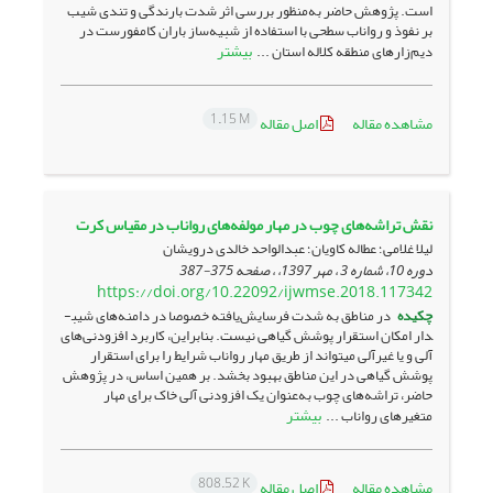
است. پژوهش حاضر به‌منظور بررسی اثر شدت بارندگی و تندی شیب
بر نفوذ و رواناب سطحی با استفاده از شبیه‌ساز باران کامفورست در
بیشتر
دیم‌زارهای منطقه کلاله استان ...
1.15 M
مشاهده مقاله
اصل مقاله
نقش تراشه‌های چوب در مهار مولفه‌های رواناب در مقیاس کرت
لیلا غلامی؛ عطاله کاویان؛ عبدالواحد خالدی درویشان
دوره 10، شماره 3 ، مهر 1397، ، صفحه
375-387
https://doi.org/10.22092/ijwmse.2018.117342
چکیده
در مناطق به ‌شدت فرسایش‌­یافته خصوصا در دامنه­‌های شیب­
دار امکان استقرار پوشش گیاهی نیست. بنابراین، کاربرد افزودنی­‌های
آلی و یا غیرآلی می­تواند از طریق مهار رواناب شرایط را برای استقرار
پوشش گیاهی در این مناطق بهبود بخشد. بر همین اساس، در پژوهش
حاضر، تراشه‌­های چوب به‌عنوان یک افزودنی آلی خاک برای مهار
بیشتر
متغیرهای رواناب ...
808.52 K
مشاهده مقاله
اصل مقاله