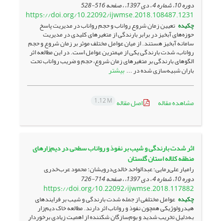
دوره 10، شماره 4 ، دی 1397، ، صفحه
516-528
https://doi.org/10.22092/ijwmse.2018.108487.1231
چکیده
تعیین زمان شروع رواناب و حجم رواناب در مدیریت پاسخ
حوزه‌­های آبخیز در برابر بارندگی از متغیرهای کلیدی در مدیریت
سامانه آبخیز هستند. از میان عوامل مختلف موثر بر زمان شروع و حجم
رواناب، شدت بارندگی یکی از مهمترین عوامل است. در این مطالعه اثر
الگو­های بارندگی بر متغیرهای زمان شروع، حجم و ضریب رواناب تحت
بیشتر
باران شبیه­‌سازی شده در ...
1.12 M
مشاهده مقاله
اصل مقاله
اثر شدت بارندگی و شیب بر نفوذ و رواناب سطحی در دیم‌زارهای
منطقه کلاله استان گلستان
رامیار علی‌رمایی؛ عبدالواحد خالدی‌درویشان؛ محمود عرب‌خدری
دوره 10، شماره 4 ، دی 1397، ، صفحه
714-726
https://doi.org/10.22092/ijwmse.2018.117882
چکیده
عوامل مختلفی از جمله شدت بارندگی و شیب بر فرایندهای
هیدرولوژیکی همچون نفوذ و رواناب اثر دارند. مطالعه خاک دیم‌زار
به‌دلیل تخریب شدید و بوم‌سازگان شکننده از اهمیت زیادی برخوردار