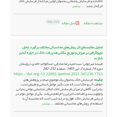
خاکدانه و فرسایش پاشمانی به­‌عنوان اولین مرحله از فرسایش خاک
بیشتر
اثرگذار باشد. ...
900.74 K
مشاهده مقاله
اصل مقاله
تحلیل مقایسه‌ای اثر روش‌های محاسباتی مختلف برآورد عامل
توپوگرافی بر میزان و توزیع مکانی هدررفت خاک در حوزه آبخیز
شازند
فهیمه میرچولی؛ سیدحمیدرضا صادقی؛ عبدالواحد خالدی درویشان
دوره 14، شماره 2 ، تیر 1401، ، صفحه
232-242
https://doi.org/10.22092/ijwmse.2021.341236.1753
چکیده
فرسایش خاک به­‌عنوان یک موضوع مهم در پژوهش‌­های
حفاظت آب و خاک است که تحت تأثیر عوامل انسانی و طبیعی است.
بنابراین، آگاهی از میزان فرسایش خاک، امکان شناسایی نواحی بحرانی
و اولویت­‌بندی اقدامات اجرایی را فراهم می‌کند. یکی از عوامل مؤثر در
ارزیابی فرسایش خاک، طول و درجه شیب است که محاسبه آن با
بیشتر
استفاده از روش‌های محاسباتی مختلف ...